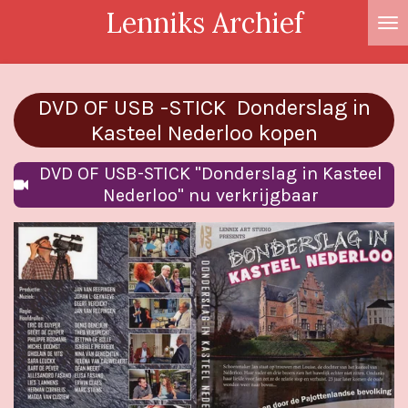
Lenniks Archief
Ga
direct
naar
de
DVD OF USB -STICK Donderslag in
hoofdinhoud
Kasteel Nederloo kopen
DVD OF USB-STICK "Donderslag in Kasteel
Nederloo" nu verkrijgbaar